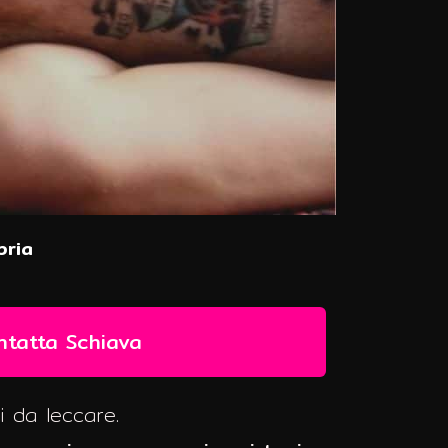
bria
ntatta Schiava
i da leccare.