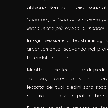
abbiano. Non tutti i piedi sono att
“
ciao proprietario di succulenti pi
lecca lecca più buono al mondo!”
In ogni sessione di fetish immagin
ardentemente, scavando nel profon
facendolo godere.
Mi offro come leccatrice di piedi 
Tuttavia, dovresti provare piacere 
leccata dei tuoi piedini sarà sodd
sperma su di essi, a patto che sia
Dunque, se sei un amante del fet