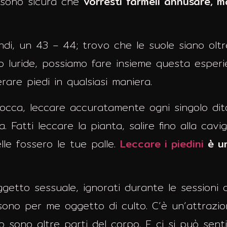
, sono sicura che
vorresti farmeli annusare, m
ndi, un 43 – 44; trovo che le suole siano oltr
o luride, possiamo fare insieme questa esperi
rare piedi in qualsiasi maniera.
n bocca, leccare accuratamente ogni singolo di
a. Fatti leccare la pianta, salire fino alla cavi
lle fossero le tue palle.
Leccare i piedini
è u
etto sessuale, ignorati durante le sessioni di
si sono per me oggetto di culto. C’è un’attrazi
o sono altre parti del corpo. E ci si può sent