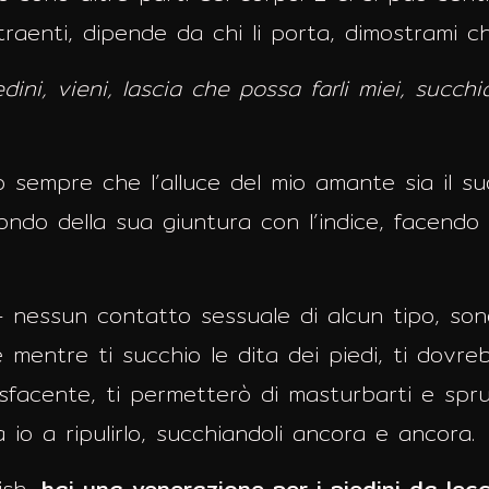
raenti, dipende da chi li porta, dimostrami ch
edini, vieni, lascia che possa farli miei, succh
o sempre che l’alluce del mio amante sia il su
do della sua giuntura con l’indice, facendo 
– nessun contatto sessuale di alcun tipo, sono
mentre ti succhio le dita dei piedi, ti dovreb
isfacente, ti permetterò di masturbarti e spr
 io a ripulirlo, succhiandoli ancora e ancora.
ish,
hai una venerazione per i piedini da lec