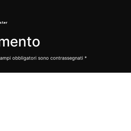
ster
mmento
campi obbligatori sono contrassegnati
*