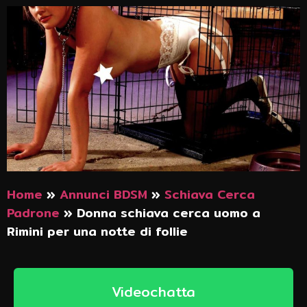
Home
»
Annunci BDSM
»
Schiava Cerca
Padrone
»
Donna schiava cerca uomo a
Rimini per una notte di follie
Videochatta