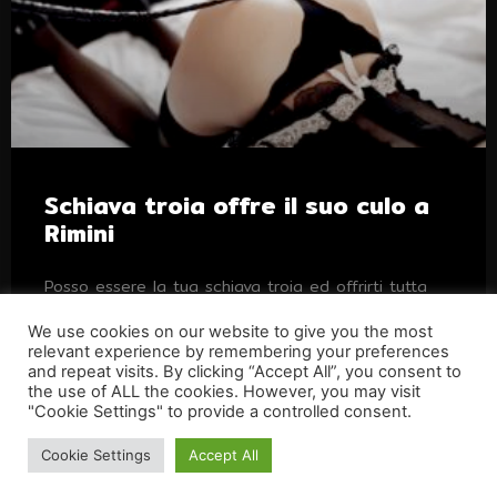
Schiava troia offre il suo culo a
Rimini
Posso essere la tua schiava troia ed offrirti tutta
me stessa compreso il mio culo stretto. Contattami
se vuoi dominarmi al 100%.
We use cookies on our website to give you the most
relevant experience by remembering your preferences
and repeat visits. By clicking “Accept All”, you consent to
the use of ALL the cookies. However, you may visit
"Cookie Settings" to provide a controlled consent.
AnnunciSchiave.com |
Privacy Policy
Cookie Settings
Accept All