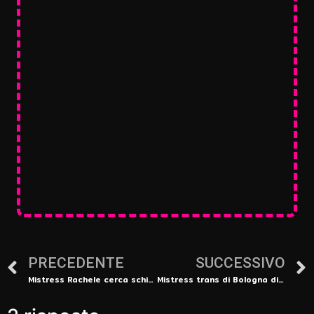
PRECEDENTE
SUCCESSIVO
Mistress Rachele cerca schiavo da umiliare a Bologna
Mistress trans di Bologna disponibile per incontri trasgressivi