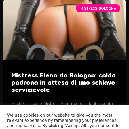
MISTRESS BOLOGNA
Mistress Elena da Bologna: calda
padrona in attesa di uno schiavo
servizievole
Anche tu come Mistress Elena cerchi degli incontri
fetish a Bologna? Contatta ora la padrona ed
obbedisci ai suoi ordini.
We use cookies on our website to give you the most
relevant experience by remembering your preferences
and repeat visits. By clicking “Accept All”, you consent to