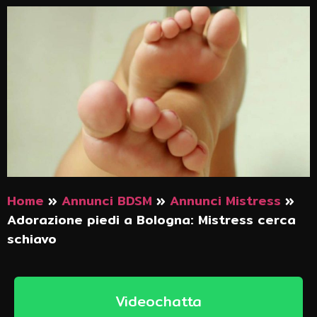
Home
»
Annunci BDSM
»
Annunci Mistress
»
Adorazione piedi a Bologna: Mistress cerca
schiavo
Videochatta